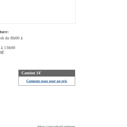
ture:
di de 8h00 à
 à 13h00
MÉ
Camion 14'
Contactez-nous pour un prix
*photo à titre indicatif seulement