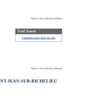
*photo à titre indicatif seulement
Ford Transit
Contactez-nous pour un prix
*photo à titre indicatif seulement
NT-JEAN-SUR-RICHELIEU