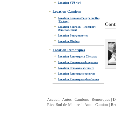
Location VUS 4x4
Location Camions
Location Camions Fourgonnettes
(Pick-up)
Conta
Location Fourgon - Transport -
Déménagement
Location Fourgonnettes
Location Minibus
Location Remorques
Location Remorque à Chevaux
Location Remorques dompeuses
Location Remorques fermées
Location Remorques ouvertes
Location Remorques plateformes
Accueil
|
Autos
|
Camions
|
Remorques
|
D
Rive-Sud de Montréal
:
Auto
|
Camion
|
Re