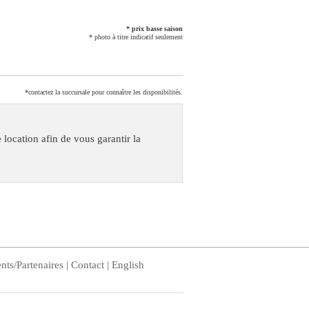
* prix basse saison
* photo à titre indicatif seulement
*contactez la succursale pour connaître les disponibilités.
 location afin de vous garantir la
ents/Partenaires
|
Contact
|
English